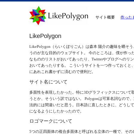
サイト概要
作った
LikePolygon
LikePolygon（らいくぽりごん）は森本 陽介の趣味を晒そ
うのが主な目的のウェブサイト。 今のところは、僕が作っ
なもののリストがおいてあったり、Twitterやブログへのリ
おいてあったりする。 こういうサイトを一つ作っておくと
にあれこれ書かずに済むので便利だ。
サイト名について
多面性を表現したかった。特に3Dグラフィックスについて
うとか、そういう訳ではない。 Polygonは可算名詞なので
法的には間違いだと思う。日本語に直したときに、どうして
になるようにしたかったので。
ロゴマークについて
5つの正四面体の複合多面体と呼ばれる立体の一種で、その