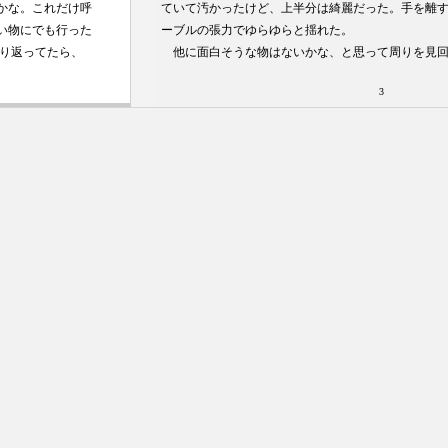
かな。これだけ呼
ていて汚かったけど、上半分は綺麗だった。手を離
い物にでも行った
ーブルの張力でゆらゆらと揺れた。
くり返ってたら、
他に面白そうな物はないかな、と思って周りを見回
3