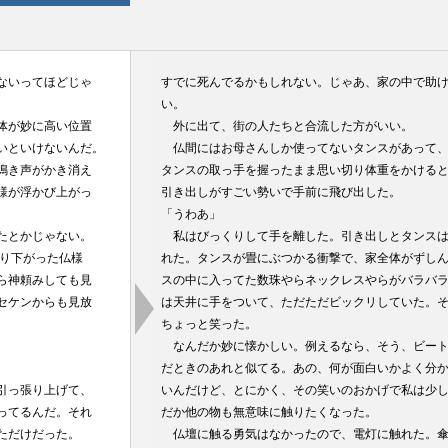
ないってほどじゃ
すでに死んでるかもしれない。じゃあ、家の中で助
い。
体が妙に高い位置
外に出て、街の人たちと合流した方がいい。
いといけないんだ。
仏間にはお母さんしか使ってないタンスがあって、
鳴き声がかき消え
タンスの取っ手を握ったまま思い切り体重をかける
様が浮かび上がっ
引き出しがすごい勢いで手前に飛び出した。
「うわあ」
たとかじゃない。
私はびっくりして手を離した。引き出しとタンスは
吊り下がった仏様
れた。タンスが畳にぶつかる衝撃で、家全体がずし
ら神頼みしても見
スの中に入ってた数珠やらネックレスやらがバラバ
セケンからも見放
は天井に手をついて、ただただビックリしていた。
。
ちょっと笑った。
なんだか妙に懐かしい。例えるなら、そう、ビート
だときのあれと似てる。あの、何が面白いかよく分
引っ張り上げて、
いんだけど、とにかく、その笑いのおかげで私は少
ってるんだ。それ
だか他の物も無意味に触りたくなった。
いただけだった。
仏壇に触る勇気はなかったので、電灯に触れた。傘