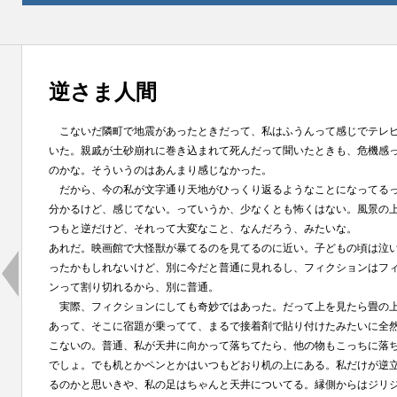
逆さま人間
こないだ隣町で地震があったときだって、私はふうんって感じでテレ
いた。親戚が土砂崩れに巻き込まれて死んだって聞いたときも、危機感
のかな。そういうのはあんまり感じなかった。
だから、今の私が文字通り天地がひっくり返るようなことになってる
分かるけど、感じてない。っていうか、少なくとも怖くはない。風景の
つもと逆だけど、それって大変なこと、なんだろう、みたいな。
あれだ。映画館で大怪獣が暴てるのを見てるのに近い。子どもの頃は泣
ったかもしれないけど、別に今だと普通に見れるし、フィクションはフ
ンって割り切れるから、別に普通。
実際、フィクションにしても奇妙ではあった。だって上を見たら畳の
あって、そこに宿題が乗ってて、まるで接着剤で貼り付けたみたいに全
こないの。普通、私が天井に向かって落ちてたら、他の物もこっちに落
でしょ。でも机とかペンとかはいつもどおり机の上にある。私だけが逆
るのかと思いきや、私の足はちゃんと天井についてる。縁側からはジリ