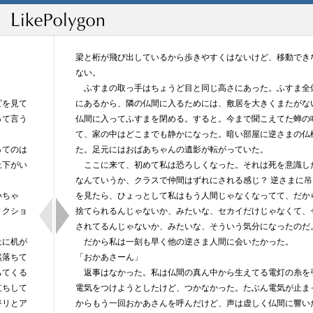
梁と桁が飛び出しているから歩きやすくはないけど、移動でき
ない。
ふすまの取っ手はちょうど目と同じ高さにあった。ふすま全
ビを見て
にあるから、隣の仏間に入るためには、敷居を大きくまたがな
って言う
仏間に入ってふすまを閉める。すると。今まで聞こえてた蝉の
て、家の中はどこまでも静かになった。暗い部屋に逆さまの仏
ってのは
た。足元にはおばあちゃんの遺影が転がっていた。
上下がい
ここに来て、初めて私は恐ろしくなった。それは死を意識し
なんていうか、クラスで仲間はずれにされる感じ？ 逆さまに
いちゃ
を見たら、ひょっとして私はもう人間じゃなくなってて、だか
ィクショ
捨てられるんじゃないか、みたいな、セカイだけじゃなくて、
されてるんじゃないか、みたいな、そういう気分になったのだ
上に机が
だから私は一刻も早く他の逆さま人間に会いたかった。
然落ちて
「おかあさーん」
ちてくる
返事はなかった。私は仏間の真ん中から生えてる電灯の糸を
立ちして
電気をつけようとしたけど、つかなかった。たぶん電気が止ま
ジリとア
からもう一回おかあさんを呼んだけど、声は虚しく仏間に響