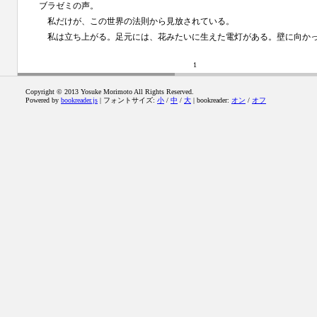
ブラゼミの声。
私だけが、この世界の法則から見放されている。
私は立ち上がる。足元には、花みたいに生えた電灯がある。壁に向か
1
Copyright © 2013 Yosuke Morimoto All Rights Reserved.
Powered by
bookreader.js
| フォントサイズ:
小
/
中
/
大
| bookreader:
オン
/
オフ